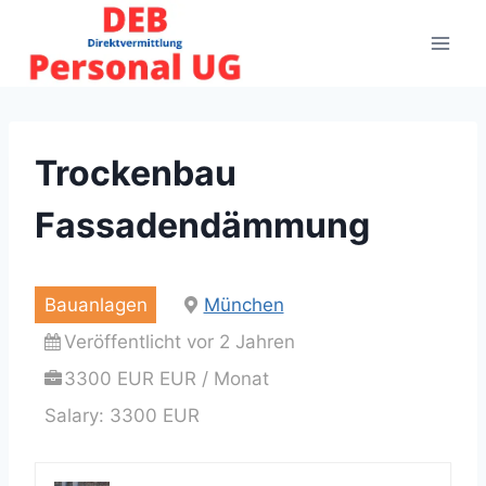
Zum
Inhalt
springen
Trockenbau
Fassadendämmung
Bauanlagen
München
Veröffentlicht vor 2 Jahren
3300 EUR EUR / Monat
Salary: 3300 EUR