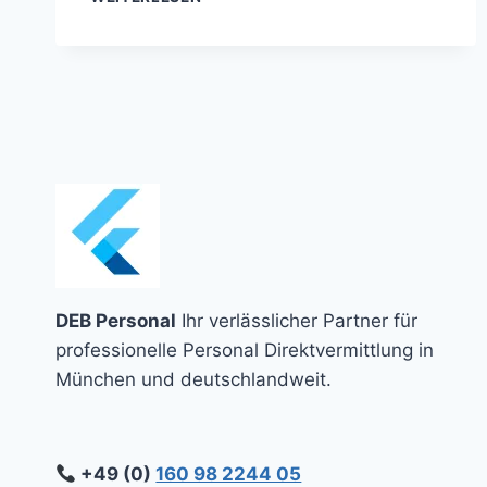
LEIDEN
DER
WIRTSCHAFT
IN
BAYERN
2024:
DEM
LAND
FEHLEN
ZIGTAUSENDE
ARBEITSKRÄFTE
DEB Personal
Ihr verlässlicher Partner für
professionelle Personal Direktvermittlung in
München und deutschlandweit.
+49 (0)
160 98 2244 05