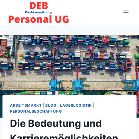
Zum
Inhalt
springen
ARBEITSMARKT
|
BLOG
|
LAGERLOGISTIK
|
PERSONALBESCHAFFUNG
Die Bedeutung und
Karrieremöglichkeiten