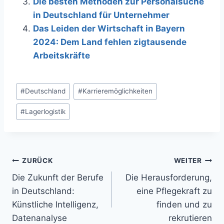
Die besten Methoden zur Personalsuche
in Deutschland für Unternehmer
Das Leiden der Wirtschaft in Bayern
2024: Dem Land fehlen zigtausende
Arbeitskräfte
Schlagworte:
#
Deutschland
#
Karrieremöglichkeiten
#
Lagerlogistik
Beitragsnavigation
ZURÜCK
WEITER
Die Zukunft der Berufe
Die Herausforderung,
in Deutschland:
eine Pflegekraft zu
Künstliche Intelligenz,
finden und zu
Datenanalyse
rekrutieren