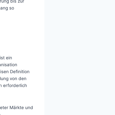
rung bis zur
gang so
st ein
anisation
isen Definition
llung von den
n erforderlich
neter Märkte und
e