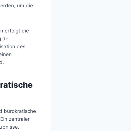
werden, um die
 erfolgt die
g der
isation des
einen
d.
ratische
nd bürokratische
Ein zentraler
ubnisse.