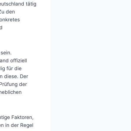
utschland tätig
Zu den
konkretes
nd
sein.
d offiziell
g für die
n diese. Der
Prüfung der
heblichen
tige Faktoren,
en in der Regel