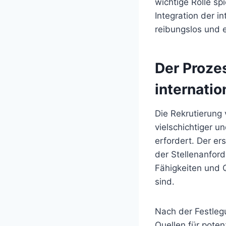
wichtige Rolle sp
Integration der i
reibungslos und e
Der Prozes
internatio
Die Rekrutierung
vielschichtiger u
erfordert. Der er
der Stellenanford
Fähigkeiten und Q
sind.
Nach der Festleg
Quellen für poten