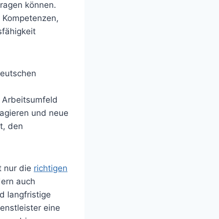
tragen können.
en Kompetenzen,
fähigkeit
 deutschen
s Arbeitsumfeld
eagieren und neue
t, den
t nur die
richtigen
dern auch
 langfristige
enstleister eine